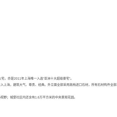
，亦是2011年上海唯一入选“亚洲十大超级豪宅”。
入上海，建筑大气、尊贵、经典。外立面全部采用高档进口石材，所有石材构件全部
野；城堡社区内还含有1.6万平方米的中央景观花园。