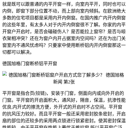
就是既可以跟普通的内平开窗一样，向室内平开，同时也可以
内倒，即窗下部分位置不动，而上部向室内倾斜。在欧洲绝大
多数的住宅项目都是采用内开内倒窗。在国内推广内开内倒窗
的这些年里，有太多人对于内开内倒窗很不了解。你家的内平
开窗户开启时，是否会磕碰伤人？是否能拉上窗帘？是否与晾
衣架相冲突？还在为窗户内开占据室内空间吗？还在为出门关
窗室内不通风忧虑吗？只要家中使用断桥铝内开内倒窗那这一
切都可以解决。
德国旭格门窗断桥铝平开窗
平开窗是指合页(铰链)，安装于门窗，侧面向内或向外开启的
门窗。平开窗的开启面积大，通风好，隔音，保温，抗渗性能
优良,内开式的擦洗方便，外开式的开启时不占空间。平开窗
的抗风压力较好。而且平开窗一般还采用密封胶条密封，开启
扇的部位的还较多的采用两点锁进行锁紧密封。使其密封保温
性能较，由于平开窗在性能上要优于推拉窗,所以平开窗广泛