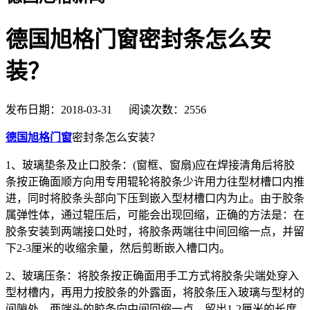
德国旭格门窗密封条怎么安
装？
发布日期：2018-03-31 阅读次数：2556
德国旭格门窗
密封条怎么安装？
1、玻璃垫条及止口胶条：(窗框、窗扇)应在焊接清角后将胶
条按正确面顺方向用专用辊轮将胶条少许用力往型材槽口内推
进，同时将胶条头部向下压到嵌入型材槽口内为止。由于胶条
属弹性体，通过辊压后，可能会出现回缩，正确的方法是：在
胶条安装到两端接口处时，将胶条两端往中间回缩一点，并留
下2-3厘米的收缩余量，然后剪断嵌入槽口内。
2、玻璃压条：将胶条按正确面用手工方式将胶条尖端处穿入
型材槽内，再用力按胶条的外露面，将胶条压入玻璃与型材的
间隙处。两端头的胶条向中间回缩一点，留出1-2厘米的长度