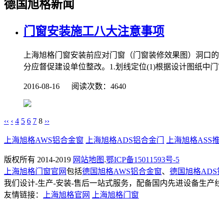
德国旭格新闻
门窗安装施工八大注意事项
上海旭格门窗安装前应对门窗（门窗装修效果图）洞口的
分应督促建设单位整改。1.划线定位(1)根据设计图纸中门
2016-08-16 阅读次数：4640
‹‹
‹
4
5
6
7
8
››
上海旭格AWS铝合金窗
上海旭格ADS铝合金门
上海旭格ASS
版权所有 2014-2019
网站地图
.
鄂ICP备15011593号-5
上海旭格门窗官网
包括
德国旭格AWS铝合金窗
、
德国旭格AD
我们设计-生产-安装-售后一站式服务，配备国内先进设备生
友情链接：
上海旭格官网
上海旭格门窗