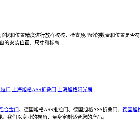
形状和位置精度进行放样校核，检查预埋砼的数量和位置是否符
窗的安装位置、尺寸和标高...
推拉门
上海旭格ASS折叠门
上海旭格阳光房
S铝合金门
、德国旭格ASS推拉门、德国旭格ASS折叠门、
德国旭
产线。我们以专业的视角，量身定制适合您的产品。